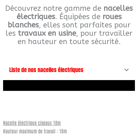
k
a
Découvrez notre gamme de
nacelles
e
m
électriques
. Équipées de
roues
r
blanches
, elles sont parfaites pour
c
les
travaux en usine
, pour travailler
h
en hauteur en toute sécurité.
e
r
Liste de nos nacelles électriques
Nacelle électrique ciseaux 10m
Hauteur maximum de travail : 10m