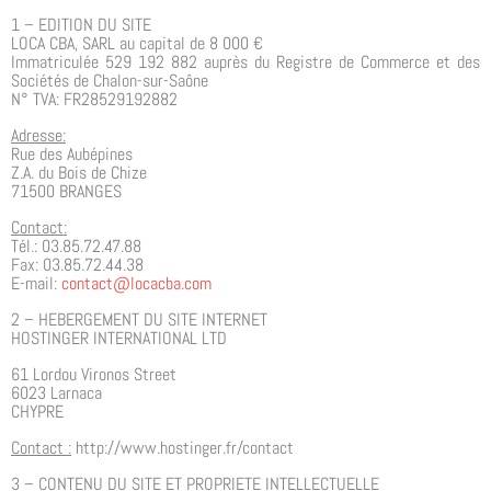
k
a
1 – EDITION DU SITE
e
LOCA CBA, SARL au capital de 8 000 €
m
r
Immatriculée 529 192 882 auprès du Registre de Commerce et des
Sociétés de Chalon-sur-Saône
c
N° TVA: FR28529192882
h
Adresse:
e
Rue des Aubépines
Z.A. du Bois de Chize
r
71500 BRANGES
Contact:
Tél.: 03.85.72.47.88
Fax: 03.85.72.44.38
E-mail:
contact@locacba.com
2 – HEBERGEMENT DU SITE INTERNET
HOSTINGER INTERNATIONAL LTD
61 Lordou Vironos Street
6023 Larnaca
CHYPRE
Contact :
http://www.hostinger.fr/contact
3 – CONTENU DU SITE ET PROPRIETE INTELLECTUELLE