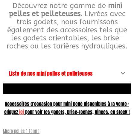
k
a
Découvrez notre gamme de
mini
e
m
pelles et pelleteuses
. Livrées avec
r
trois godets, nous fournissons
c
également des accessoires tels que
h
les godets orientables, les brise-
e
roches ou les tarières hydrauliques.
r
Liste de nos mini pelles et pelleteuses
Accessoires d’occasion pour mini pelle disponibles à la vente :
cliquez
ici
pour voir les godets, brise-roches, pinces, en stock !
Micro pelles 1 tonne