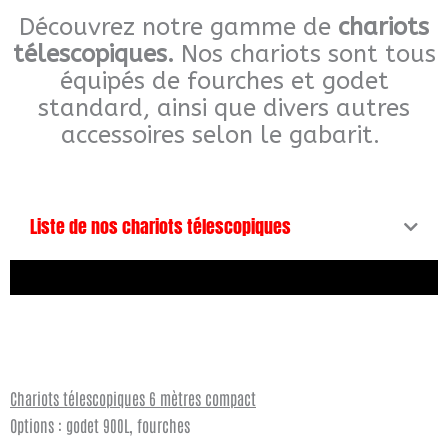
k
a
Découvrez notre gamme de
chariots
e
m
télescopiques.
Nos chariots sont tous
r
équipés de fourches et godet
c
standard, ainsi que divers autres
h
accessoires selon le gabarit.
e
r
Liste de nos chariots télescopiques
Chariots télescopiques 6 mètres compact
Options : godet 900L, fourches