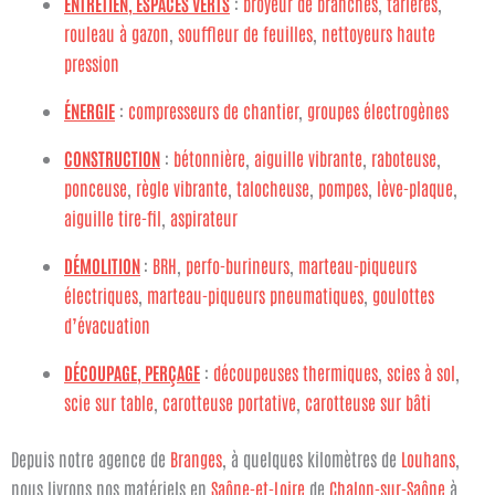
ENTRETIEN, ESPACES VERTS
:
broyeur de branches
,
tarières
,
rouleau à gazon
,
souffleur de feuilles
,
nettoyeurs haute
pression
ÉNERGIE
:
compresseurs de chantier
,
groupes électrogènes
CONSTRUCTION
:
bétonnière
,
aiguille vibrante
,
raboteuse
,
ponceuse
,
règle vibrante
,
talocheuse
,
pompes
,
lève-plaque
,
aiguille tire-fil
,
aspirateur
DÉMOLITION
:
BRH
,
perfo-burineurs
,
marteau-piqueurs
électriques
,
marteau-piqueurs pneumatiques
,
goulottes
d’évacuation
DÉCOUPAGE, PERÇAGE
:
découpeuses thermiques
,
scies à sol
,
scie sur table
,
carotteuse portative
,
carotteuse sur bâti
Depuis notre agence de
Branges
, à quelques kilomètres de
Louhans
,
nous livrons nos matériels en
Saône-et-Loire
de
Chalon-sur-Saône
à