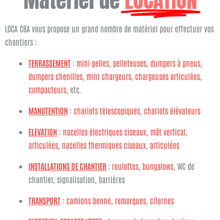
k
a
e
m
r
LOCA CBA vous propose un grand nombre de matériel pour effectuer vos
c
chantiers :
h
TERRASSEMENT
:
mini pelles
,
pelleteuses
,
dumpers à pneus
,
e
dumpers chenilles
,
mini chargeurs
,
chargeuses articulées
,
r
compacteurs
, etc.
MANUTENTION
:
chariots télescopiques
,
chariots élévateurs
ELEVATION
:
nacelles électriques ciseaux
,
mât vertical
,
articulées
,
nacelles thermiques ciseaux
,
articulées
INSTALLATIONS DE CHANTIER
:
roulottes
,
bungalows
, WC de
chantier, signalisation, barrières
TRANSPORT
:
camions benne
,
remorques
,
citernes