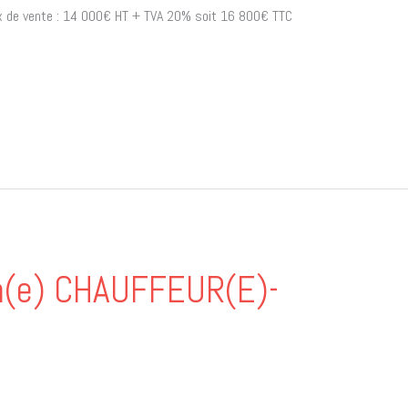
rix de vente : 14 000€ HT + TVA 20% soit 16 800€ TTC
un(e) CHAUFFEUR(E)-