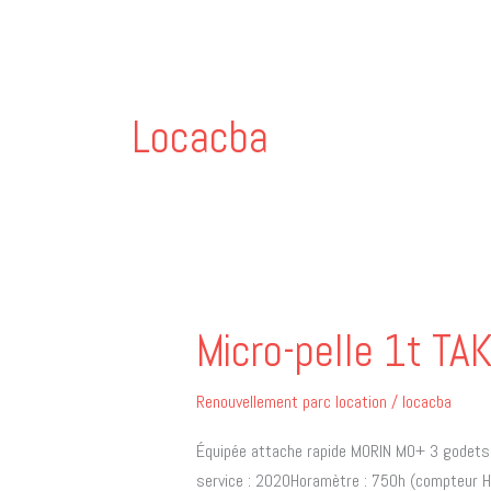
Aller
au
contenu
Locacba
Micro-pelle 1t T
Micro-
pelle
1t
Renouvellement parc location
/
locacba
TAKEUCHI
Équipée attache rapide MORIN M0+ 3 godet
TB210R
service : 2020Horamètre : 750h (compteur H