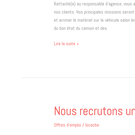
Rattaché(e) au responsable d’agence, vous a
nos clients. Vos principales missions seront
et arrimer le matériel sur le véhicule selon
du bon état du camion et des
Lire la suite »
Nous recrutons u
Nous
recrutons
un
Offres d'emploi
/
locacba
MÉCANICIEN