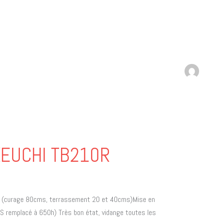
AKEUCHI TB210R
s (curage 80cms, terrassement 20 et 40cms)Mise en
S remplacé à 650h) Très bon état, vidange toutes les