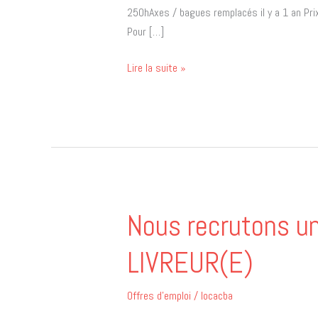
250hAxes / bagues remplacés il y a 1 an P
Pour […]
Lire la suite »
Nous recrutons 
Nous
recrutons
LIVREUR(E)
un(e)
CHAUFFEUR(E)-
LIVREUR(E)
Offres d'emploi
/
locacba