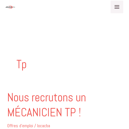
Aller
au
contenu
Tp
Nous recrutons un
Nous
recrutons
MÉCANICIEN TP !
un
MÉCANICIEN
TP
Offres d'emploi
/
locacba