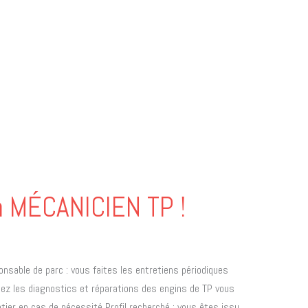
n MÉCANICIEN TP !
nsable de parc : vous faites les entretiens périodiques
sez les diagnostics et réparations des engins de TP vous
ier en cas de nécessité Profil recherché : vous êtes issu