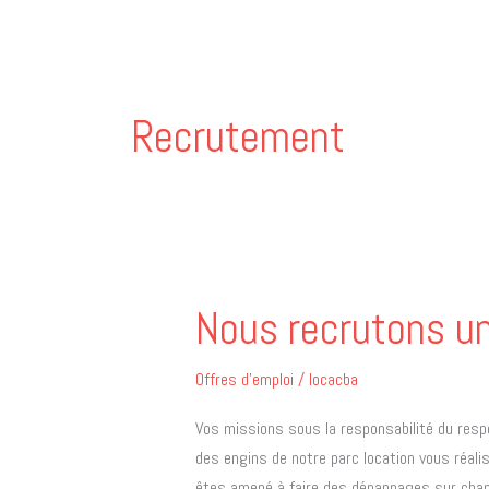
Aller
au
contenu
Recrutement
Nous recrutons u
Nous
recrutons
un
Offres d'emploi
/
locacba
MÉCANICIEN
Vos missions sous la responsabilité du respo
TP
des engins de notre parc location vous réali
!
êtes amené à faire des dépannages sur chant