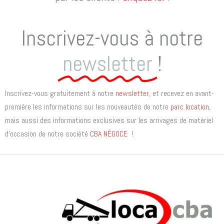
k
a
e
m
r
Inscrivez-vous à notre
c
h
newsletter
!
e
r
Inscrivez-vous gratuitement à notre
newsletter
, et recevez en avant-
première les informations sur les nouveautés de notre
parc location
,
mais aussi des informations exclusives sur les arrivages de matériel
d’occasion de notre société
CBA NÉGOCE
!